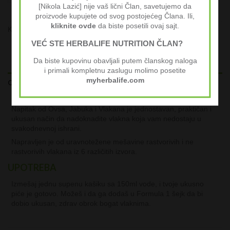
[Nikola Lazić] nije vaš lični Član, savetujemo da
proizvode kupujete od svog postojećeg Člana. Ili,
kliknite ovde
da biste posetili ovaj sajt.
Kategorije:
Herbalife Ciljana Ishrana
,
Herbalife Osnovni Proizvodi
VEĆ STE HERBALIFE NUTRITION ČLAN?
Da biste kupovinu obavljali putem članskog naloga
i primali kompletnu zaslugu molimo posetite
myherbalife.com
OPIS
Napitak od Ovsa, Jabuka i Vlakana je jednostavan, praktičan i
ukusan način da nadoknadite vlakna koja vam nedostaju u
svakodnevnoj ishrani.
Napravljen je od uravnotežene mešavine rastvorivih i ne
rastvorivih vlakana iz 6 različitih izvora.
UPOTREBA
Izmešaj jednu supenu kašiku sa 150ml vode, i tvoje ukusno
piće je gotovo. Možeš i da ga dodaš u Formula 1 šejk da bi
dobio ukusan, zdrav obrok bogat vlaknima.