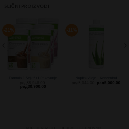
SLIČNI PROIZVODI
-21%
-11%
Formula 1 Šejk 5+1 Pakovanje
Napitak Aloje – Koncentrat
рсд
38,946.00
рсд
5,644.00
рсд
5,000.00
рсд
30,900.00
KUPI HERBALIFE
HERBALIFE CENOVNIK