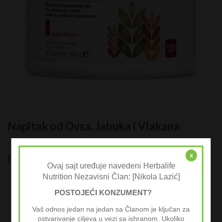
Napitak od Ovsa, Jabuka i Vlakana
x
RRP:
4.427,00
3.900,00
рсд
рсд
Ovaj sajt uređuje navedeni Herbalife
Nutrition Nezavisni Član: [Nikola Lazić]
Napitak od Ovsa, Jabuka i Vlakana je jednostavan, praktičan i
ukusan način da nadoknadite vlakna koja vam nedostaju u
POSTOJEĆI KONZUMENT?
svakodnevnoj ishrani.
Vaš odnos jedan na jedan sa Članom je ključan za
Napitak od Ovsa, Jabuka i Vlakana количина
KUPI
ostvarivanje ciljeva u vezi sa ishranom. Ukoliko