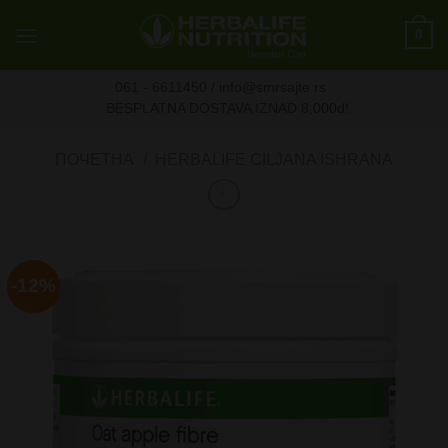
Skip
0
to
content
061 - 6611450 / info@smrsajte.rs
BESPLATNA DOSTAVA IZNAD 8,000d!
ПОЧЕТНА
/
HERBALIFE CILJANA ISHRANA
-12%