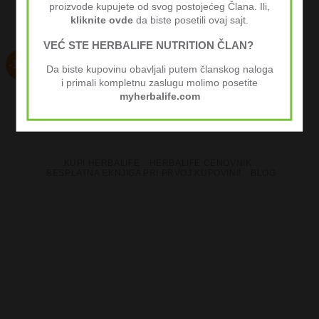
proizvode kupujete od svog postojećeg Člana. Ili,
kliknite ovde
da biste posetili ovaj sajt.
VEĆ STE HERBALIFE NUTRITION ČLAN?
Napitak od Ovsa, Jabuka i
-12%
Da biste kupovinu obavljali putem članskog naloga
Vlakana
RRP:
рсд
4.427,00
i primali kompletnu zaslugu molimo posetite
рсд
3.900,00
myherbalife.com
KUPI HERBALIFE
HERBALIFE CENOVNIK
BESPLATNA EKNJIGA PRI PRVOJ KUPOVINI!
BLOG