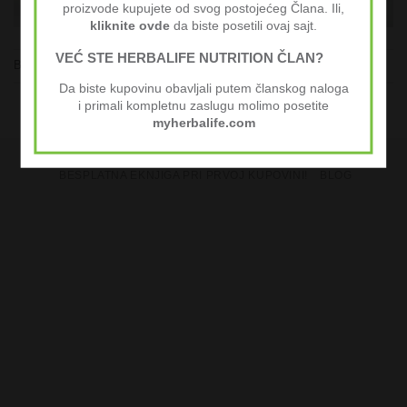
proizvode kupujete od svog postojećeg Člana. Ili,
kliknite ovde
da biste posetili ovaj sajt.
VEĆ STE HERBALIFE NUTRITION ČLAN?
Both comments and trackbacks are currently closed.
Da biste kupovinu obavljali putem članskog naloga
i primali kompletnu zaslugu molimo posetite
myherbalife.com
KUPI HERBALIFE
HERBALIFE CENOVNIK
BESPLATNA EKNJIGA PRI PRVOJ KUPOVINI!
BLOG