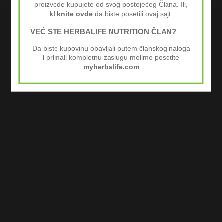
proizvode kupujete od svog postojećeg Člana. Ili,
kliknite ovde
da biste posetili ovaj sajt.
KUPI HERBALIFE
HERBALIFE CENOVNIK
BESPLATNA EKNJIGA PRI PRVOJ KUPOVINI!
BLOG
VEĆ STE HERBALIFE NUTRITION ČLAN?
Da biste kupovinu obavljali putem članskog naloga
i primali kompletnu zaslugu molimo posetite
myherbalife.com