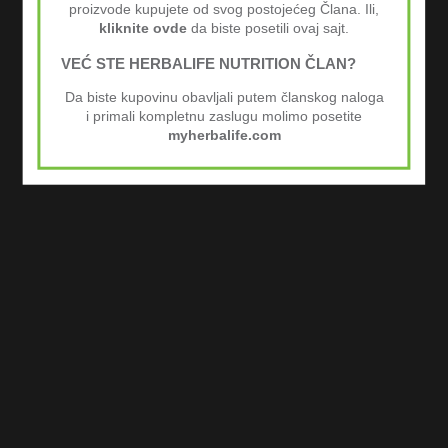
BESPLATNA EKNJIGA PRI PRVOJ KUPOVINI!
BLOG
proizvode kupujete od svog postojećeg Člana. Ili,
kliknite ovde
da biste posetili ovaj sajt.
VEĆ STE HERBALIFE NUTRITION ČLAN?
Da biste kupovinu obavljali putem članskog naloga
i primali kompletnu zaslugu molimo posetite
myherbalife.com