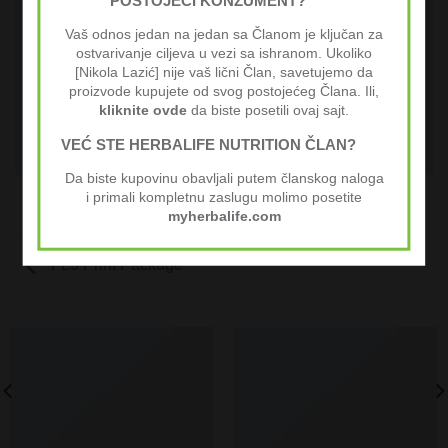
Vaš odnos jedan na jedan sa Članom je ključan za
ostvarivanje ciljeva u vezi sa ishranom. Ukoliko
[Nikola Lazić] nije vaš lični Član, savetujemo da
proizvode kupujete od svog postojećeg Člana. Ili,
kliknite ovde
da biste posetili ovaj sajt.
VEĆ STE HERBALIFE NUTRITION ČLAN?
Da biste kupovinu obavljali putem članskog naloga
i primali kompletnu zaslugu molimo posetite
myherbalife.com
FL3 Print Package